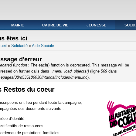
ale du 19 au avril 2021
MAIRIE
CADRE DE VIE
JEUNESSE
SOLID
s êtes ici
ueil
»
Solidarité
»
Aide Sociale
ssage d'erreur
ecated function
: The each() function is deprecated. This message will be
ressed on further calls dans
_menu_load_objects()
(ligne
569
dans
epages/38/d535186030/htdocs/includes/menu.inc
).
s Restos du coeur
nscriptions ont lieu pendant toute la campagne,
mpagnées des documents suivants :
ièce d'identité
ustificatifs de ressources
bordereau de prestations familiales