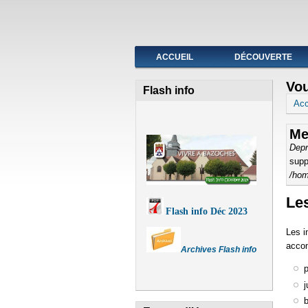
Fermeture de l'agence post
ACCUEIL
DÉCOUVERTE
Vou
Flash info
Acc
Me
Depr
supp
/hom
Le
Flash info Déc 2023
Les i
acco
Archives Flash info
p
j