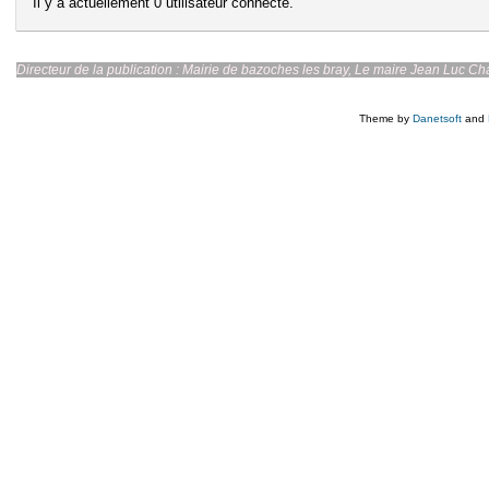
Il y a actuellement 0 utilisateur connecté.
Directeur de la publication : Mairie de bazoches les br
Theme by
Danetsoft
and