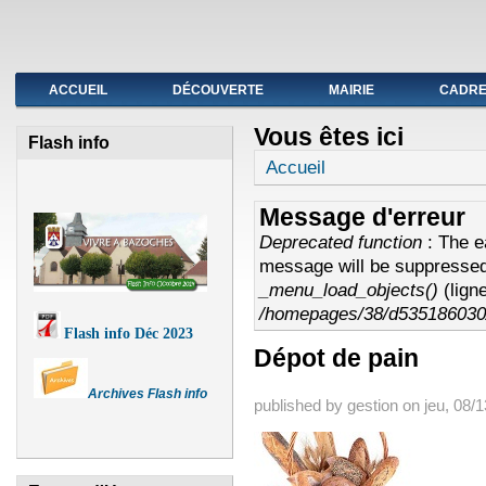
Fermeture de l'agence postale du 19 au avril
ACCUEIL
DÉCOUVERTE
MAIRIE
CADRE 
Vous êtes ici
Flash info
Accueil
Message d'erreur
Deprecated function
: The e
message will be suppressed 
_menu_load_objects()
(lign
/homepages/38/d535186030/
Flash info Déc 2023
Dépot de pain
Archives Flash info
published by
gestion
on
jeu, 08/