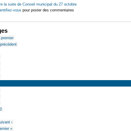
re la suite
de Conseil municipal du 27 octobre
entifiez-vous
pour poster des commentaires
ges
 premier
 précédent
…
0
…
uivant ›
ernier »