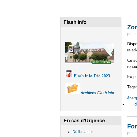
Flash info
Zon
publi
Dispos
relat
Ce so
renou
Flash info Déc 2023
Ex:ph
Tags
Archives Flash info
énerg
Id
En cas d'Urgence
Fo
Défibrilateur
publi