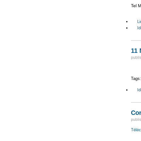
Tel M
Li
Id
11
publi
Tags
Id
Con
publi
Téléc