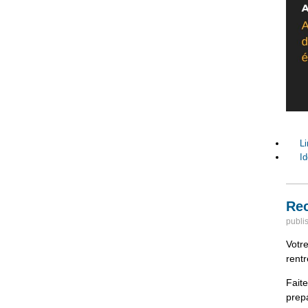
Li
Id
Rec
publi
Votre
rent
Fait
prep