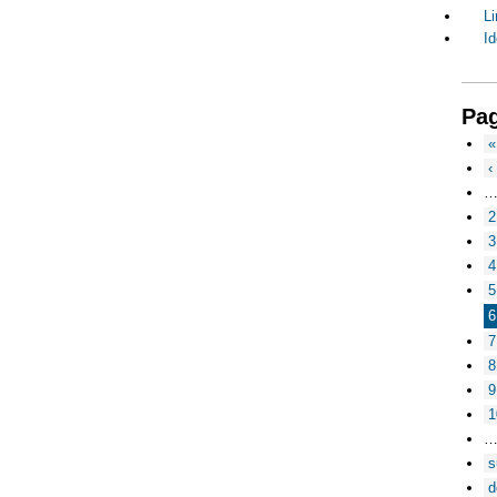
Li
Id
Pa
«
‹
2
3
4
5
6
7
8
9
1
s
d