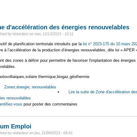
e d'accélération des énergies renouvelables
shed by
rédacteur
on
mer, 12/13/2023 - 10:11
itif de planification territoriale introduits par la
loi n° 2023-175 du 10 mars 20
ive à l’accélération de la production d’énergies renouvelables, dite loi « APER 
nt des zones à définir pour permettre de favoriser l'implantation des énergies
velables.
otovoltaiques,solaire thermique,biogaz,géothermie.
:
Zones;énergie; renouvelables
Lire la suite
de Zone d'accélération de
ies renouvelables
entifiez-vous
pour poster des commentaires
rum Emploi
shed by
rédacteur
on
jeu, 11/09/2023 - 08:41