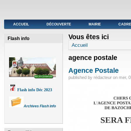
Fermeture de l'agence postale du 19 au avril
ACCUEIL
DÉCOUVERTE
MAIRIE
CADRE 
Vous êtes ici
Flash info
Accueil
agence postale
Agence Postale
published by
rédacteur
on
mer, 0
Flash info Déc 2023
Archives Flash info