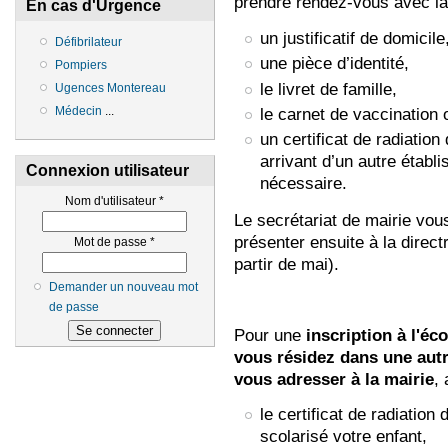
prendre rendez-vous avec la d
En cas d'Urgence
un justificatif de domicile
Défibrilateur
une pièce d’identité,
Pompiers
le livret de famille,
Ugences Montereau
Médecin
...
le carnet de vaccination o
un certificat de radiation
arrivant d’un autre étab
Connexion utilisateur
nécessaire.
Nom d'utilisateur
*
Le secrétariat de mairie vous 
présenter ensuite à la directri
Mot de passe
*
partir de mai).
Demander un nouveau mot
de passe
Pour une
inscription à l'éc
vous résidez dans une au
vous adresser à la mairie
, 
le certificat de radiation 
scolarisé votre enfant,