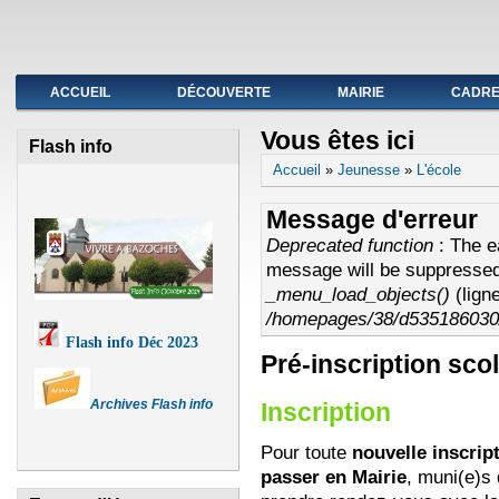
Fermeture de l'agence postale du 19 au avril
ACCUEIL
DÉCOUVERTE
MAIRIE
CADRE 
Vous êtes ici
Flash info
Accueil
»
Jeunesse
»
L'école
Message d'erreur
Deprecated function
: The e
message will be suppressed 
_menu_load_objects()
(lign
/homepages/38/d535186030/
Flash info Déc 2023
Pré-inscription scol
Archives Flash info
Inscription
Pour toute
nouvelle inscript
passer en Mairie
, muni(e)s 