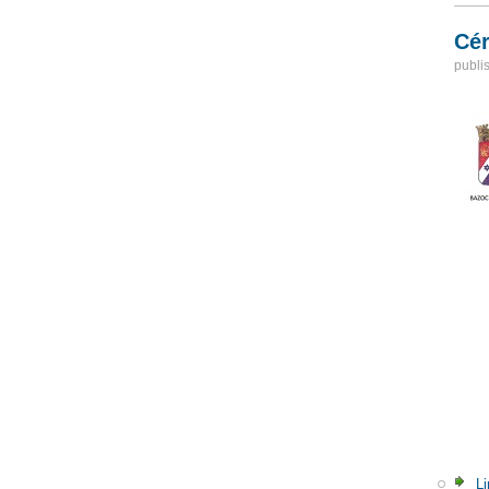
Cér
publi
Li