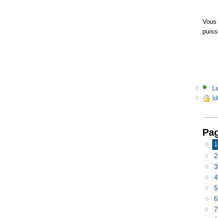
Vous 
puiss
Li
Id
Pa
1
2
3
4
5
6
7