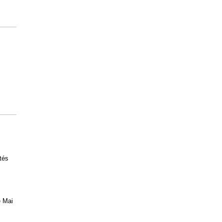
tés
e Mai