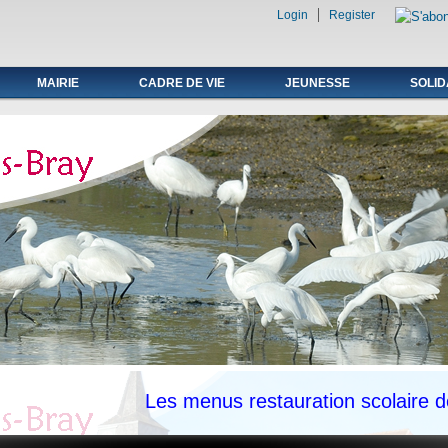
Login
Register
ale du 19 au avril 2021
MAIRIE
CADRE DE VIE
JEUNESSE
SOLID
Les menus restauration scolaire de