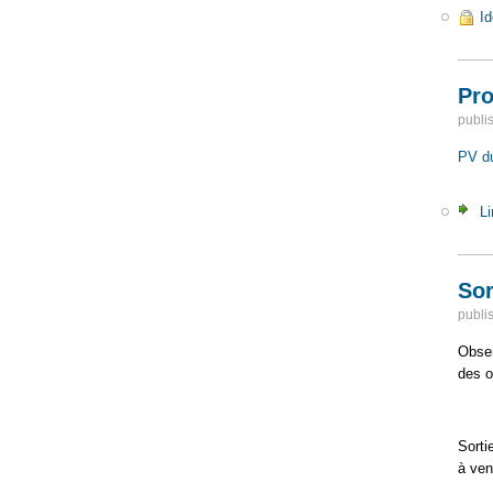
Id
Pro
publi
PV du
Li
Sor
publi
Obser
des o
Sorti
à veni