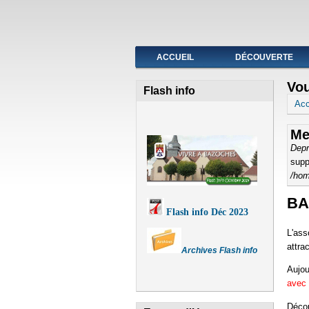
Fermeture de l'agence post
ACCUEIL
DÉCOUVERTE
Vou
Flash info
Acc
Me
Depr
supp
/hom
BA
Flash info Déc 2023
L'ass
attrac
Archives Flash info
Aujou
avec 
Décou