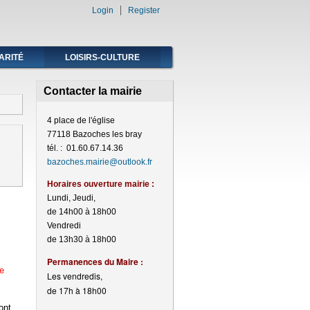
Login
Register
ARITÉ
LOISIRS-CULTURE
Contacter la mairie
4 place de l'église
77118 Bazoches les bray
tél. : 01.60.67.14.36
bazoches.mairie@outlook.fr
Horaires ouverture mairie :
Lundi, Jeudi,
de 14h00 à 18h00
Vendredi
de 13h30 à 18h00
Perma
nences du Maire :
e
Les vendredis,
de 17h à 18h00
ont