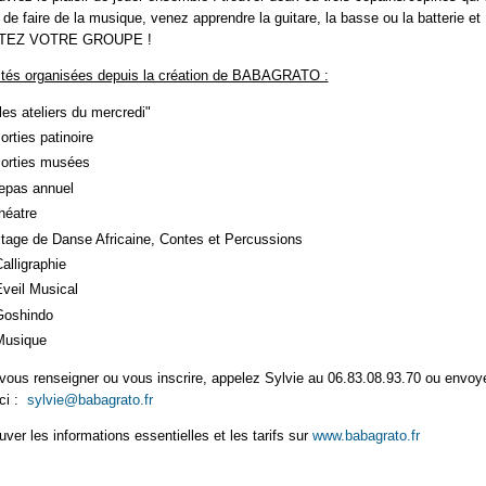
 de faire de la musique, venez apprendre la guitare, la basse ou la batterie et
TEZ VOTRE GROUPE !
ités organisées depuis la création de BABAGRATO :
les ateliers du mercredi"
orties patinoire
sorties musées
repas annuel
théatre
stage de Danse Africaine, Contes et Percussions
alligraphie
Eveil Musical
Goshindo
Musique
vous renseigner ou vous inscrire, appelez Sylvie au 06.83.08.93.70 ou envoy
ici :
sylvie@babagrato.fr
uver les informations essentielles et les tarifs sur
www.babagrato.fr