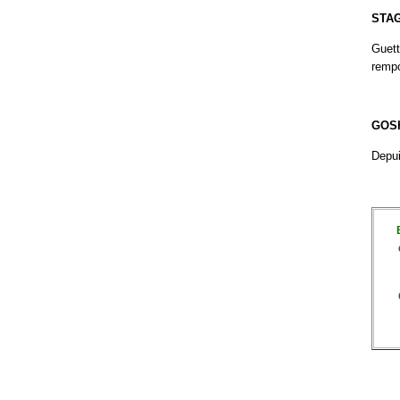
STA
Guett
rempo
GOS
Depui