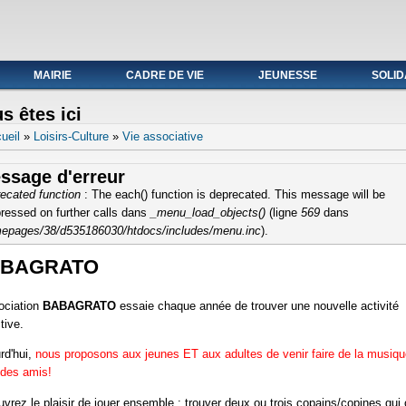
ale du 19 au avril 2021
MAIRIE
CADRE DE VIE
JEUNESSE
SOLID
s êtes ici
ueil
»
Loisirs-Culture
»
Vie associative
ssage d'erreur
ecated function
: The each() function is deprecated. This message will be
ressed on further calls dans
_menu_load_objects()
(ligne
569
dans
epages/38/d535186030/htdocs/includes/menu.inc
).
BAGRATO
ociation
BABAGRATO
essaie chaque année de trouver une nouvelle activité
tive.
rd'hui,
nous proposons aux jeunes ET aux adultes de venir faire de la musiqu
des amis!
vrez le plaisir de jouer ensemble : trouver deux ou trois copains/copines qui 