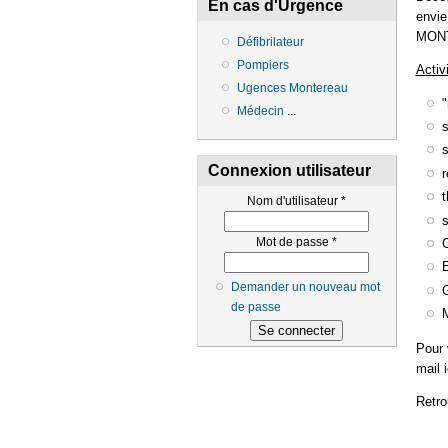
En cas d'Urgence
envie
MON
Défibrilateur
Pompiers
Activ
Ugences Montereau
"
Médecin
...
s
Connexion utilisateur
Nom d'utilisateur
*
Mot de passe
*
C
Demander un nouveau mot
de passe
Pour 
mail 
Retro