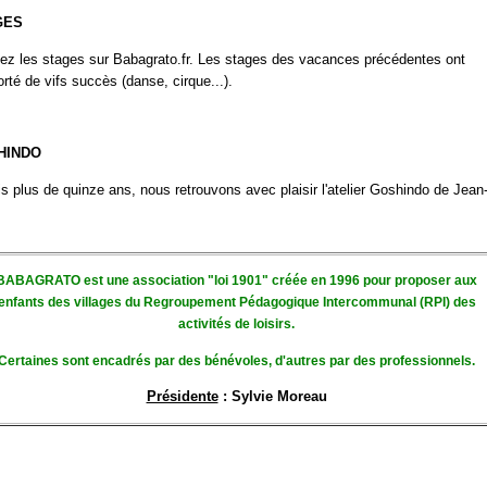
GES
ez les stages sur Babagrato.fr. Les stages des vacances précédentes ont
rté de vifs succès (danse, cirque...).
HINDO
s plus de quinze ans, nous retrouvons avec plaisir l'atelier Goshindo de Jean
BABAGRATO est une association "loi 1901" créée en 1996 pour proposer aux
enfants des villages du Regroupement Pédagogique Intercommunal (RPI) des
activités de loisirs.
Certaines sont encadrés par des bénévoles, d'autres par des professionnels.
Présidente
: Sylvie Moreau