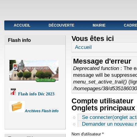
Fermeture de l'agence postale du 19 au avril
ACCUEIL
DÉCOUVERTE
MAIRIE
CADRE 
Vous êtes ici
Flash info
Accueil
Message d'erreur
Deprecated function
: The e
message will be suppressed 
menu_set_active_trail()
(li
/homepages/38/d535186030/
Flash info Déc 2023
Compte utilisateur
Onglets principaux
Archives Flash info
Se connecter
(onglet acti
Demander un nouveau m
Nom d'utilisateur
*