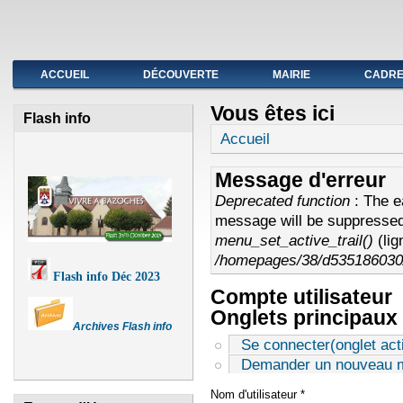
Fermeture de l'agence postale du 19 au avril
ACCUEIL
DÉCOUVERTE
MAIRIE
CADRE 
Vous êtes ici
Flash info
Accueil
Message d'erreur
Deprecated function
: The e
message will be suppressed 
menu_set_active_trail()
(li
/homepages/38/d535186030/
Flash info Déc 2023
Compte utilisateur
Onglets principaux
Archives Flash info
Se connecter
(onglet acti
Demander un nouveau m
Nom d'utilisateur
*