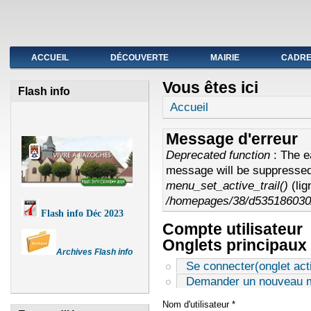
Fermeture de l'agence postale du 19 au avril
ACCUEIL
DÉCOUVERTE
MAIRIE
CADRE 
Vous êtes ici
Flash info
Accueil
Message d'erreur
Deprecated function
: The e
message will be suppressed 
menu_set_active_trail()
(li
/homepages/38/d535186030/
Flash info Déc 2023
Compte utilisateur
Onglets principaux
Archives Flash info
Se connecter
(onglet acti
Demander un nouveau m
Nom d'utilisateur
*