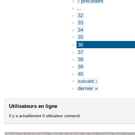
‹ précédent
…
32
33
34
35
36
37
38
39
40
suivant ›
dernier »
Utilisateurs en ligne
Il y a actuellement 0 utilisateur connecté.
Directeur de la publication : Mairie de bazoches les br