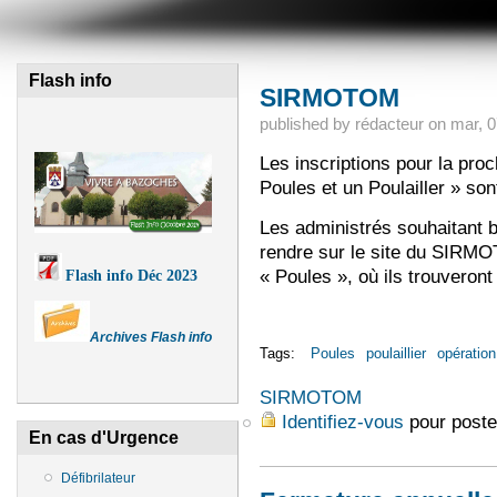
Flash info
SIRMOTOM
published by
rédacteur
on
mar, 0
Les inscriptions pour la pro
Poules et un Poulailler » so
Les administrés souhaitant b
rendre sur le site du SIRMO
« Poules », où ils trouveront
Flash info Déc 2023
Archives Flash info
Tags:
Poules
poulaillier
opération
SIRMOTOM
Identifiez-vous
pour poste
En cas d'Urgence
Défibrilateur