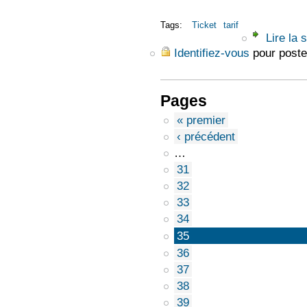
Tags:
Ticket
tarif
Lire la s
Identifiez-vous
pour poste
Pages
« premier
‹ précédent
…
31
32
33
34
35
36
37
38
39