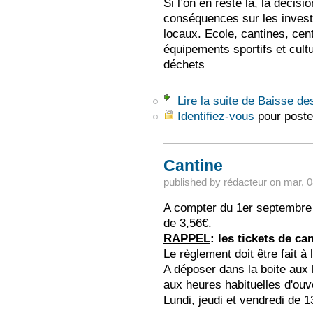
Si l’on en reste là, la décisi
conséquences sur les invest
locaux. Ecole, cantines, cen
équipements sportifs et cultur
déchets
Lire la suite
de Baisse des
Identifiez-vous
pour poste
Cantine
published by
rédacteur
on
mar, 0
A compter du 1er septembre 2
de 3,56€.
RAPPEL
: les tickets de c
Le règlement doit être fait à 
A déposer dans la boite aux l
aux heures habituelles d'ouv
Lundi, jeudi et vendredi de 