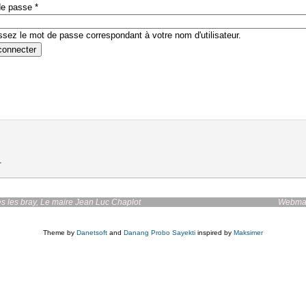
de passe
*
ssez le mot de passe correspondant à votre nom d'utilisateur.
.
irie de bazoches les bray, Le maire Jean Luc Chaplot
Webmas
Theme by
Danetsoft
and
Danang Probo Sayekti
inspired by
Maksimer