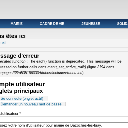
ale du 19 au avril 2021
MAIRIE
CADRE DE VIE
JEUNESSE
SOLID
s êtes ici
ueil
ssage d'erreur
ecated function
: The each() function is deprecated. This message will be
ressed on further calls dans
menu_set_active_trail()
(ligne
2394
dans
epages/38/d535186030/htdocs/includes/menu.inc
).
pte utilisateur
lets principaux
Se connecter
(onglet actif)
Demander un nouveau mot de passe
'utilisateur
*
ssez votre nom d'utilisateur pour mairie de Bazoches-les-bray.