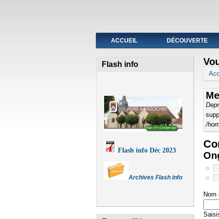
Fermeture de l'agence post
ACCUEIL
DÉCOUVERTE
Vou
Flash info
Acc
Me
Depr
supp
/hom
Com
Flash info Déc 2023
Ong
Archives Flash info
Nom d
Saisi