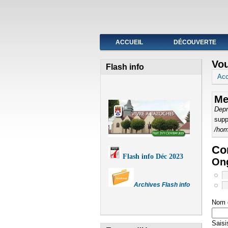
Fermeture de l'agence post
ACCUEIL
DÉCOUVERTE
Vou
Flash info
Acc
Me
Depr
supp
/hom
Com
Flash info Déc 2023
Ong
Archives Flash info
Nom d
Saisi