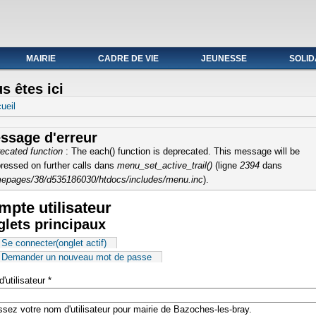
ale du 19 au avril 2021
MAIRIE
CADRE DE VIE
JEUNESSE
SOLID
s êtes ici
ueil
ssage d'erreur
ecated function
: The each() function is deprecated. This message will be
ressed on further calls dans
menu_set_active_trail()
(ligne
2394
dans
epages/38/d535186030/htdocs/includes/menu.inc
).
pte utilisateur
lets principaux
Se connecter
(onglet actif)
Demander un nouveau mot de passe
'utilisateur
*
ssez votre nom d'utilisateur pour mairie de Bazoches-les-bray.