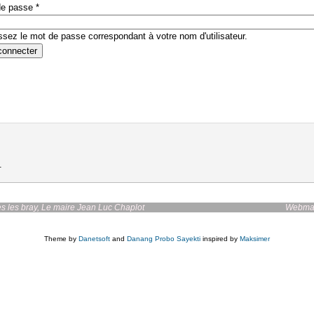
de passe
*
ssez le mot de passe correspondant à votre nom d'utilisateur.
.
irie de bazoches les bray, Le maire Jean Luc Chaplot
Webmas
Theme by
Danetsoft
and
Danang Probo Sayekti
inspired by
Maksimer