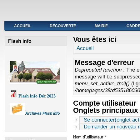
Fermeture de l'agence postale du 19 au avril
ACCUEIL
DÉCOUVERTE
MAIRIE
CADRE 
Vous êtes ici
Flash info
Accueil
Message d'erreur
Deprecated function
: The e
message will be suppressed 
menu_set_active_trail()
(li
/homepages/38/d535186030/
Flash info Déc 2023
Compte utilisateur
Onglets principaux
Archives Flash info
Se connecter
(onglet acti
Demander un nouveau m
Nom d'utilisateur
*