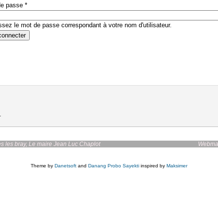
de passe
*
ssez le mot de passe correspondant à votre nom d'utilisateur.
.
irie de bazoches les bray, Le maire Jean Luc Chaplot
Webmas
Theme by
Danetsoft
and
Danang Probo Sayekti
inspired by
Maksimer