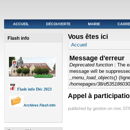
Fermeture de l'agence postale du 19 au avril
ACCUEIL
DÉCOUVERTE
MAIRIE
CADRE 
Vous êtes ici
Flash info
Accueil
Message d'erreur
Deprecated function
: The e
message will be suppressed 
_menu_load_objects()
(lign
/homepages/38/d535186030/
Flash info Déc 2023
Appel à participati
Archives Flash info
published by
gestion
on
mer, 07/