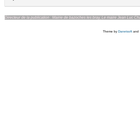
Directeur de la publication : Mairie de bazoches les br
Theme by
Danetsoft
and